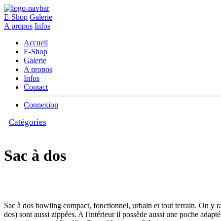
E-Shop
Galerie
A propos
Infos
Accueil
E-Shop
Galerie
A propos
Infos
Contact
Connexion
Catégories
Sac à dos
Sac à dos bowling compact, fonctionnel, urbain et tout terrain. On y ran
dos) sont aussi zippées. A l'intérieur il possède aussi une poche adap